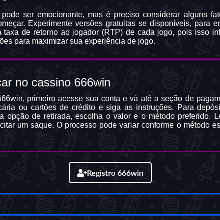
pode ser emocionante, mas é preciso considerar alguns fato
meçar. Experimente versões gratuitas se disponíveis, para 
a taxa de retorno ao jogador (RTP) de cada jogo, pois isso in
es para maximizar sua experiência de jogo.
ar no cassino 666win
 666win, primeiro acesse sua conta e vá até a seção de pag
cária ou cartões de crédito e siga as instruções. Para depósi
a opção de retirada, escolha o valor e o método preferido. 
icitar um saque. O processo pode variar conforme o método esc
Registro 666win