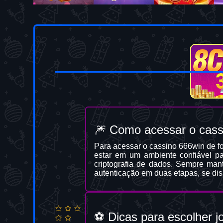
🎆 Como acessar o cass
Para acessar o cassino 666win de fo
estar em um ambiente confiável pa
criptografia de dados. Sempre mant
autenticação em duas etapas, se dis
⚽ Dicas para escolher j